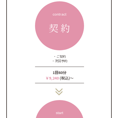
contract
契 約
・ご契約
・次回予約
1回60分
￥9,240
(税込)～
start